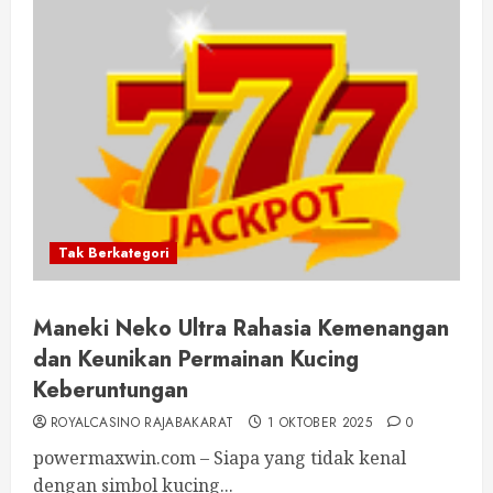
Tak Berkategori
Maneki Neko Ultra Rahasia Kemenangan
dan Keunikan Permainan Kucing
Keberuntungan
ROYALCASINO RAJABAKARAT
1 OKTOBER 2025
0
powermaxwin.com – Siapa yang tidak kenal
dengan simbol kucing...