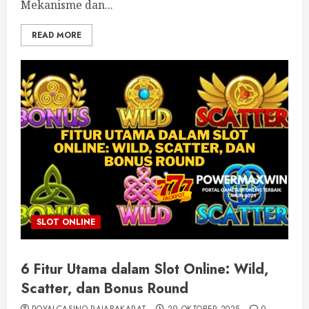
Mekanisme dan...
READ MORE
SLOT ONLINE
6 Fitur Utama dalam Slot Online: Wild,
Scatter, dan Bonus Round