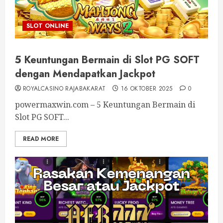
SLOT ONLINE
5 Keuntungan Bermain di Slot PG SOFT
dengan Mendapatkan Jackpot
ROYALCASINO RAJABAKARAT
16 OKTOBER 2025
0
powermaxwin.com – 5 Keuntungan Bermain di
Slot PG SOFT...
READ MORE