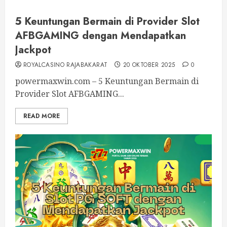
5 Keuntungan Bermain di Provider Slot
AFBGAMING dengan Mendapatkan
Jackpot
ROYALCASINO RAJABAKARAT
20 OKTOBER 2025
0
powermaxwin.com – 5 Keuntungan Bermain di
Provider Slot AFBGAMING...
READ MORE