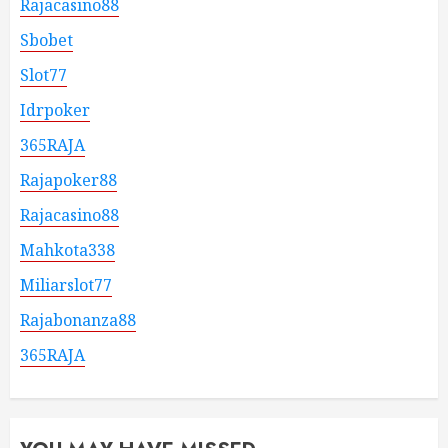
Rajacasino88
Sbobet
Slot77
Idrpoker
365RAJA
Rajapoker88
Rajacasino88
Mahkota338
Miliarslot77
Rajabonanza88
365RAJA