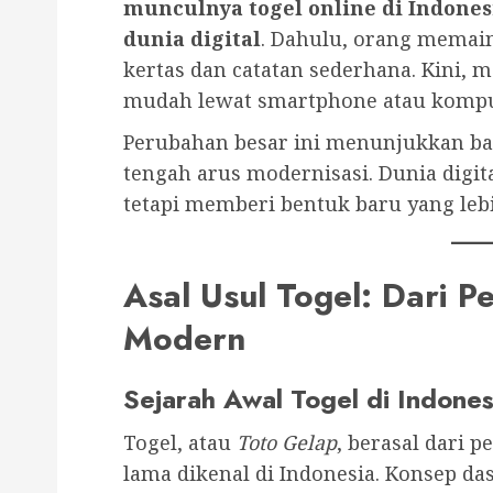
munculnya togel online di Indones
dunia digital
. Dahulu, orang memai
kertas dan catatan sederhana. Kini,
mudah lewat smartphone atau kompu
Perubahan besar ini menunjukkan ba
tengah arus modernisasi. Dunia digi
tetapi memberi bentuk baru yang lebi
Asal Usul Togel: Dari 
Modern
Sejarah Awal Togel di Indones
Togel, atau
Toto Gelap
, berasal dari
lama dikenal di Indonesia. Konsep da