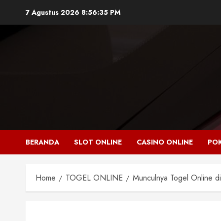
Skip
7 Agustus 2026
8:56:36 PM
to
content
BERANDA
SLOT ONLINE
CASINO ONLINE
POK
Home
TOGEL ONLINE
Munculnya Togel Online di 