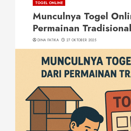
TOGEL ONLINE
Munculnya Togel Onlin
Permainan Tradisional
DINA FATIKA
27 OKTOBER 2025