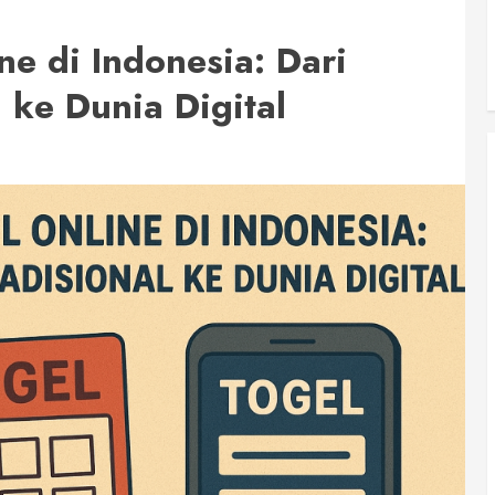
e di Indonesia: Dari
 ke Dunia Digital