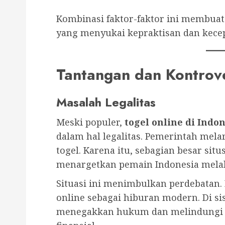
Kombinasi faktor-faktor ini membuat
yang menyukai kepraktisan dan kecep
Tantangan dan Kontrov
Masalah Legalitas
Meski populer,
togel online di Indo
dalam hal legalitas. Pemerintah mel
togel. Karena itu, sebagian besar situ
menargetkan pemain Indonesia melalu
Situasi ini menimbulkan perdebatan. D
online sebagai hiburan modern. Di si
menegakkan hukum dan melindungi w