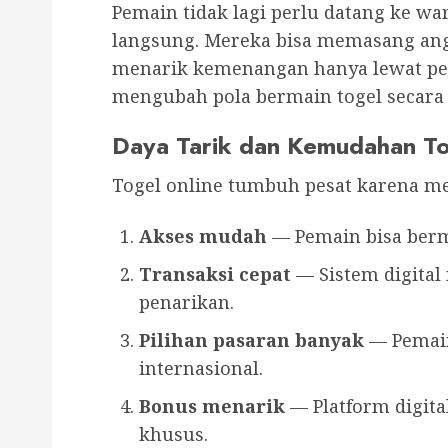
Pemain tidak lagi perlu datang ke w
langsung. Mereka bisa memasang ang
menarik kemenangan hanya lewat pera
mengubah pola bermain togel secara
Daya Tarik dan Kemudahan To
Togel online tumbuh pesat karena m
Akses mudah
— Pemain bisa berm
Transaksi cepat
— Sistem digital
penarikan.
Pilihan pasaran banyak
— Pemain
internasional.
Bonus menarik
— Platform digit
khusus.