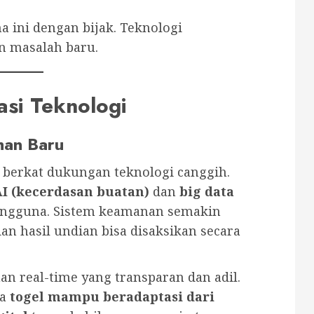
 ini dengan bijak. Teknologi
 masalah baru.
asi Teknologi
man Baru
 berkat dukungan teknologi canggih.
AI (kecerdasan buatan)
dan
big data
ngguna. Sistem keamanan semakin
 dan hasil undian bisa disaksikan secara
n real-time yang transparan dan adil.
wa
togel mampu beradaptasi dari