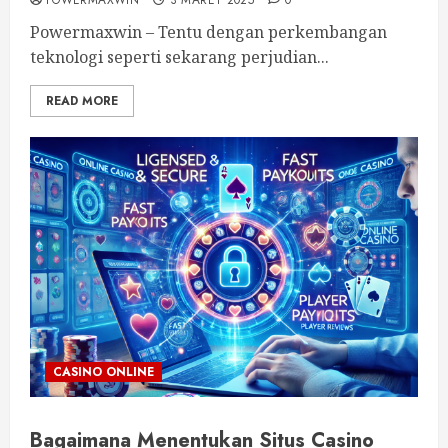
POWERMAXWIN
3 MARET 2025
0
Powermaxwin – Tentu dengan perkembangan
teknologi seperti sekarang perjudian...
READ MORE
CASINO ONLINE
Bagaimana Menentukan Situs Casino