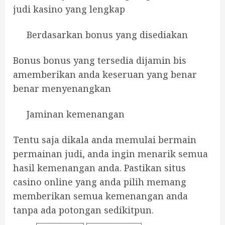
judi kasino yang lengkap
Berdasarkan bonus yang disediakan
Bonus bonus yang tersedia dijamin bis
amemberikan anda keseruan yang benar
benar menyenangkan
Jaminan kemenangan
Tentu saja dikala anda memulai bermain
permainan judi, anda ingin menarik semua
hasil kemenangan anda. Pastikan situs
casino online yang anda pilih memang
memberikan semua kemenangan anda
tanpa ada potongan sedikitpun.