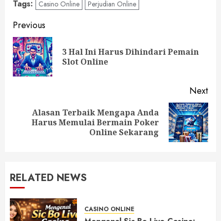
Tags:
Casino Online
Perjudian Online
Post
Previous
navigation
3 Hal Ini Harus Dihindari Pemain
Pre
Slot Online
pos
Next
Alasan Terbaik Mengapa Anda
Next
Harus Memulai Bermain Poker
post:
Online Sekarang
RELATED NEWS
CASINO ONLINE