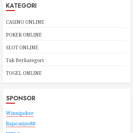
KATEGORI
CASINO ONLINE
POKER ONLINE
SLOT ONLINE
Tak Berkategori
TOGEL ONLINE
SPONSOR
Winnipoker
Rajacasino88