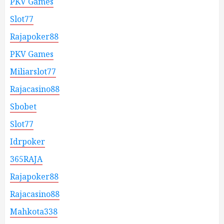
PKV Games
Slot77
Rajapoker88
PKV Games
Miliarslot77
Rajacasino88
Sbobet
Slot77
Idrpoker
365RAJA
Rajapoker88
Rajacasino88
Mahkota338