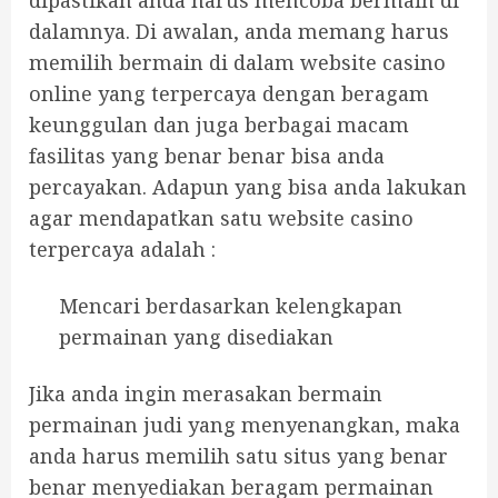
dipastikan anda harus mencoba bermain di
dalamnya. Di awalan, anda memang harus
memilih bermain di dalam website casino
online yang terpercaya dengan beragam
keunggulan dan juga berbagai macam
fasilitas yang benar benar bisa anda
percayakan. Adapun yang bisa anda lakukan
agar mendapatkan satu website casino
terpercaya adalah :
Mencari berdasarkan kelengkapan
permainan yang disediakan
Jika anda ingin merasakan bermain
permainan judi yang menyenangkan, maka
anda harus memilih satu situs yang benar
benar menyediakan beragam permainan